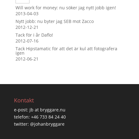
Will work for money: nu söker jag nytt jobb igen!
2013-04-03
Nytt jobb: nu byter jag SEB mot Zacco
2012-12-21
Tack för i år Daflo!
2012-07-16
Tack Hipstamatic för att det är kul att fotografera
igen
2012-06-21
Kontakt
e-post: jb at bryggare.nu
telefon: +46 733 84 24 40
twitter: @johanbryggare