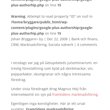
plus-authorhip.php
on line
15
Warning
: Attempt to read property "ID" on null in
/home/bryggare/public_html/wp-
content/plugins/google-plus-authorship/google-
plus-authorhip.php
on line
15
Johan Bryggare
+
by
|
Dec 22, 2008
|
Bank och finans
,
CRM
,
Marknadsföring
,
Sociala nätverk
|
4 comments
I onsdags var jag på Getupdateds julseminarium; en
trevlig föreställning som bjöd på skinkmackor, vin,
pepparkakor, skumgranar och några intressanta
föredrag.
Under sista föredraget drog Magnus Höij från
Internetworld sin syn på
framtidens marknadsföring
.
Egentligen inga konstigheter. Här är ett urval
punkter.
Framtidens marknadsföring