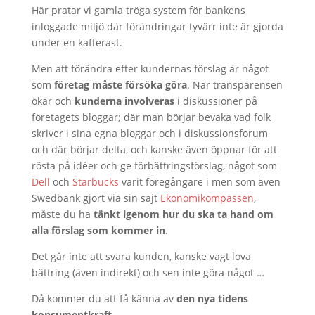
Här pratar vi gamla tröga system för bankens
inloggade miljö där förändringar tyvärr inte är gjorda
under en kafferast.
Men att förändra efter kundernas förslag är något
som
företag måste försöka göra
. När transparensen
ökar och
kunderna involveras
i diskussioner på
företagets bloggar; där man börjar bevaka vad folk
skriver i sina egna bloggar och i diskussionsforum
och där börjar delta, och kanske även öppnar för att
rösta på idéer och ge förbättringsförslag, något som
Dell
och
Starbucks
varit föregångare i men som även
Swedbank gjort via sin sajt
Ekonomikompassen
,
måste du ha
tänkt igenom hur du ska ta hand om
alla förslag som kommer in
.
Det går inte att svara kunden, kanske vagt lova
bättring (även indirekt) och sen inte göra något …
Då kommer du att få känna av
den nya tidens
konsumentkraft
.