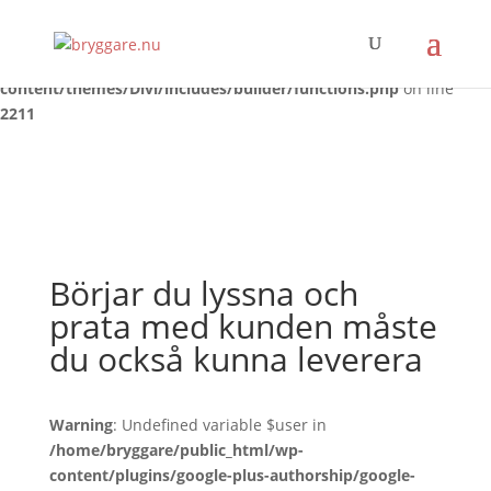
Warning
: Trying to access array offset on false in
/home/bryggare/public_html/wp-
content/themes/Divi/includes/builder/functions.php
on line
2211
Börjar du lyssna och
prata med kunden måste
du också kunna leverera
Warning
: Undefined variable $user in
/home/bryggare/public_html/wp-
content/plugins/google-plus-authorship/google-