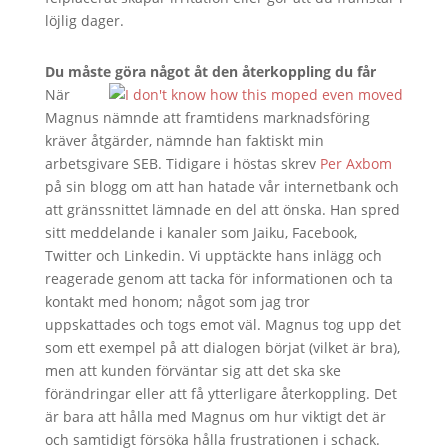
löjlig dager.
Du måste göra något åt den återkoppling
du får
När
Magnus nämnde att framtidens marknadsföring
kräver åtgärder, nämnde han faktiskt min
arbetsgivare SEB. Tidigare i höstas skrev
Per Axbom
på sin blogg om att han hatade vår internetbank och
att gränssnittet lämnade en del att önska. Han spred
sitt meddelande i kanaler som Jaiku, Facebook,
Twitter och Linkedin. Vi upptäckte hans inlägg och
reagerade genom att tacka för informationen och ta
kontakt med honom; något som jag tror
uppskattades och togs emot väl. Magnus tog upp det
som ett exempel på att dialogen börjat (vilket är bra),
men att kunden förväntar sig att det ska ske
förändringar eller att få ytterligare återkoppling. Det
är bara att hålla med Magnus om hur viktigt det är
och samtidigt försöka hålla frustrationen i schack.