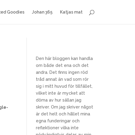
functions.php
on line
2211
xed Goodies
Johan 365
Katjas mat
Den här bloggen kan handla
om både det ena och det
andra. Det finns ingen röd
tråd annat än vad som rör
sig i mitt huvud för tillfället,
vilket inte är mycket att
döma av hur sällan jag
skriver. Om jag skriver något
gle-
är det helt och hållet mina
egna funderingar och
reflektioner vilka inte
nödvändigtvis delas av min