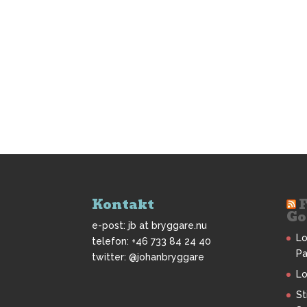
Kontakt
Go
e-post: jb at bryggare.nu
Lo
telefon: +46 733 84 24 40
Pa
twitter: @johanbryggare
Lo
St