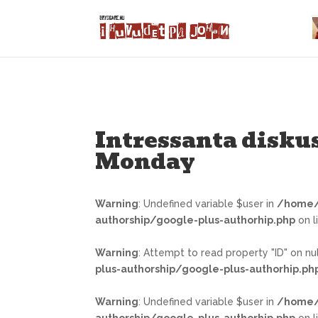
Warning
: Trying to access array offset on false in
/home/bryggar
Intressanta diskus
Monday
Warning
: Undefined variable $user in
/home/
authorship/google-plus-authorhip.php
on l
Warning
: Attempt to read property "ID" on nul
plus-authorship/google-plus-authorhip.ph
Warning
: Undefined variable $user in
/home/