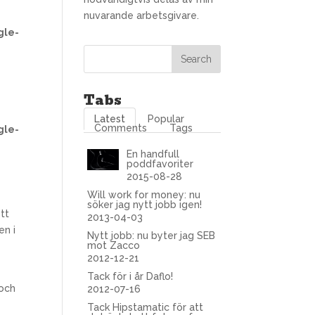
nuvarande arbetsgivare.
gle-
Tabs
Latest
Popular
Comments
Tags
gle-
En handfull
poddfavoriter
2015-08-28
Will work for money: nu
söker jag nytt jobb igen!
ett
2013-04-03
en i
Nytt jobb: nu byter jag SEB
mot Zacco
2012-12-21
Tack för i år Daflo!
 och
2012-07-16
Tack Hipstamatic för att