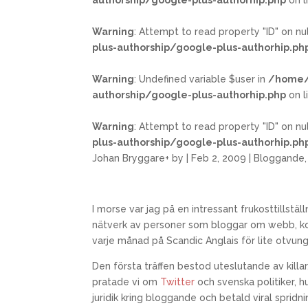
authorship/google-plus-authorhip.php
on l
Warning
: Attempt to read property "ID" on nul
plus-authorship/google-plus-authorhip.ph
Warning
: Undefined variable $user in
/home/
authorship/google-plus-authorhip.php
on l
Warning
: Attempt to read property "ID" on nul
plus-authorship/google-plus-authorhip.ph
Johan Bryggare
+
by
|
Feb 2, 2009
|
Bloggande
I morse var jag på en intressant frukosttillställ
nätverk av personer som bloggar om webb, k
varje månad på Scandic Anglais för lite otvun
Den första träffen bestod uteslutande av killa
pratade vi om
Twitter
och svenska politiker, h
juridik kring bloggande och betald viral spridni