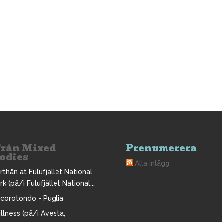
Från Mixed
Prenumerera
odies
Alla inlägg
rthån at Fulufjället National
rk (på/i Fulufjället National...
corotondo - Puglia
illness (på/i Avesta,