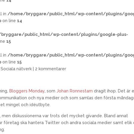
ine
14
l in
/home/bryggare/public_html/wp-content/plugins/goo
p
on line
14
bryggare/public_html/wp-content/plugins/google-plus-
ine
15
l in
/home/bryggare/public_html/wp-content/plugins/goo
p
on line
15
,
Sociala nätverk
|
2 kommentarer
ning,
Bloggers Monday
, som
Johan Ronnestam
dragit ihop. Det är 
ommunikation och nya medier och som samlas den första måndag
get mingel och idéutbyte.
r, men diskussionerna var trots det mycket givande. Bland annat
ur företag ska hantera Twitter och andra sociala medier samt etik
ng.