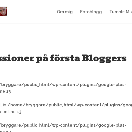
e/public_html/wp-content/themes/Divi/includes/builder/
Om mig
Fotoblogg
Tumblr: Mi
sioner på första Bloggers
bryggare/public_html/wp-content/plugins/google-plus-
ine
13
l in
/home/bryggare/public_html/wp-content/plugins/goo
p
on line
13
bryggare/public_html/wp-content/plugins/google-plus-