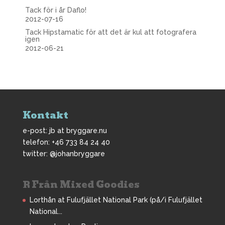
Tack för i år Daflo!
2012-07-16
Tack Hipstamatic för att det är kul att fotografera
igen
2012-06-21
Kontakt
e-post: jb at bryggare.nu
telefon: +46 733 84 24 40
twitter: @johanbryggare
Från Mixed Goodies
Lorthån at Fulufjället National Park (på/i Fulufjället
National...