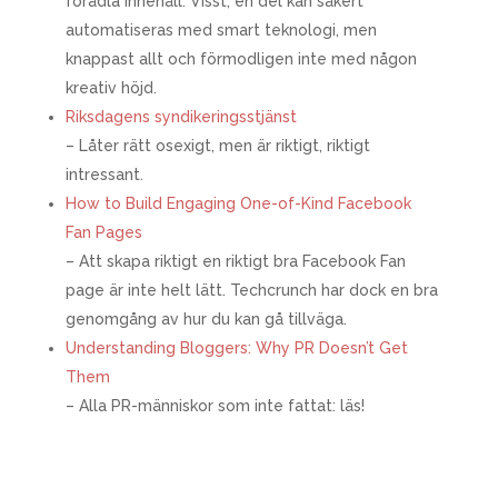
förädla innehåll. Visst, en del kan säkert
automatiseras med smart teknologi, men
knappast allt och förmodligen inte med någon
kreativ höjd.
Riksdagens syndikeringsstjänst
– Låter rätt osexigt, men är riktigt, riktigt
intressant.
How to Build Engaging One-of-Kind Facebook
Fan Pages
– Att skapa riktigt en riktigt bra Facebook Fan
page är inte helt lätt. Techcrunch har dock en bra
genomgång av hur du kan gå tillväga.
Understanding Bloggers: Why PR Doesn’t Get
Them
– Alla PR-människor som inte fattat: läs!