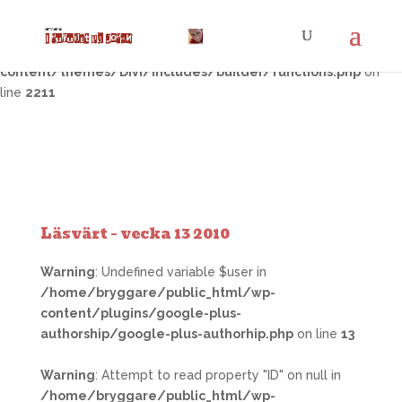
Warning
: Trying to access array offset on false in
/home/bryggare/public_html/wp-
content/themes/Divi/includes/builder/functions.php
on
line
2211
Läsvärt – vecka 13 2010
Warning
: Undefined variable $user in
/home/bryggare/public_html/wp-
content/plugins/google-plus-
authorship/google-plus-authorhip.php
on line
13
Warning
: Attempt to read property "ID" on null in
/home/bryggare/public_html/wp-