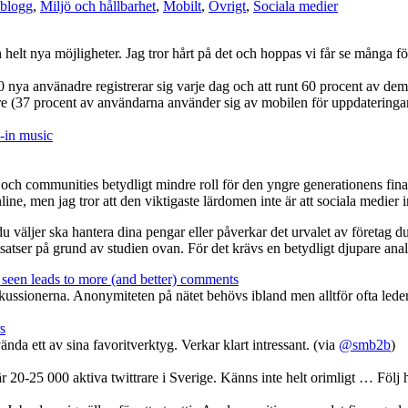
blogg
,
Miljö och hållbarhet
,
Mobilt
,
Övrigt
,
Sociala medier
helt nya möjligheter. Jag tror hårt på det och hoppas vi får se många f
00 nya använadre registrerar sig varje dag och att runt 60 procent av d
are (37 procent av användarna använder sig av mobilen för uppdateringar
-in music
 och communities betydligt mindre roll för den yngre generationens fina
ine, men jag tror att den viktigaste lärdomen inte är att sociala medier in
 du väljer ska hantera dina pengar eller påverkar det urvalet av företag d
tsatser på grund av studien ovan. För det krävs en betydligt djupare anal
seen leads to more (and better) comments
skussionerna. Anonymiteten på nätet behövs ibland men alltför ofta leder
s
da ett av sina favoritverktyg. Verkar klart intressant. (via
@smb2b
)
r 20-25 000 aktiva twittrare i Sverige. Känns inte helt orimligt … Föl