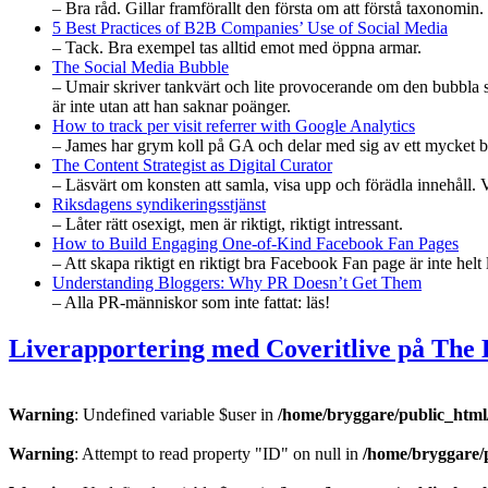
– Bra råd. Gillar framförallt den första om att förstå taxonomin.
5 Best Practices of B2B Companies’ Use of Social Media
– Tack. Bra exempel tas alltid emot med öppna armar.
The Social Media Bubble
– Umair skriver tankvärt och lite provocerande om den bubbla soc
är inte utan att han saknar poänger.
How to track per visit referrer with Google Analytics
– James har grym koll på GA och delar med sig av ett mycket br
The Content Strategist as Digital Curator
– Läsvärt om konsten att samla, visa upp och förädla innehåll. 
Riksdagens syndikeringsstjänst
– Låter rätt osexigt, men är riktigt, riktigt intressant.
How to Build Engaging One-of-Kind Facebook Fan Pages
– Att skapa riktigt en riktigt bra Facebook Fan page är inte hel
Understanding Bloggers: Why PR Doesn’t Get Them
– Alla PR-människor som inte fattat: läs!
Liverapportering med Coveritlive på The
Warning
: Undefined variable $user in
/home/bryggare/public_html/
Warning
: Attempt to read property "ID" on null in
/home/bryggare/p