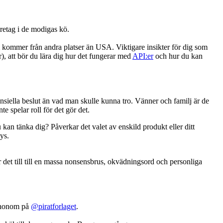
öretag i de modigas kö.
em kommer från andra platser än USA. Viktigare insikter för dig som
), att bör du lära dig hur det fungerar med
API:er
och hur du kan
nsiella beslut än vad man skulle kunna tro. Vänner och familj är de
te spelar roll för det gör det.
u kan tänka dig? Påverkar det valet av enskild produkt eller ditt
ys.
 det till till en massa nonsensbrus, okvädningsord och personliga
j honom på
@piratforlaget
.