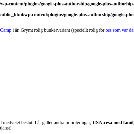
wp-content/plugins/google-plus-authorship/google-plus-authorhip
ublic_html/wp-content/plugins/google-plus-authorship/google-plu
 Camp
i år. Grymt rolig bunkervariant (speciellt rolig för
oss som var där
t medvetet beslut. I år gäller andra prioriteringar;
USA-resa med famil
jänst).