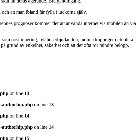
a skäl till deras agerande. Bra genomgång.
och att man ibland får fylla i luckorna själv.
t hennes prognoser kommer fler att använda internet via mobilen än via
er som positionering, relatidserbjudanden, mobila kuponger och olika
t på grund av enkelhet, säkerhet och att det ofta rör mindre belopp.
.php
on line
13
s-authorhip.php
on line
13
.php
on line
14
s-authorhip.php
on line
14
.php
on line
15