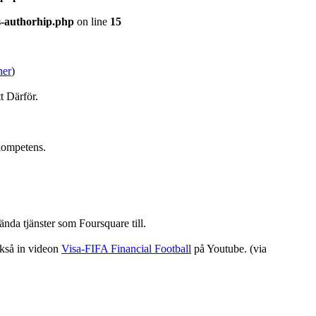
s-authorhip.php
on line
15
ner
)
t Därför.
 kompetens.
nda tjänster som Foursquare till.
också in videon
Visa-FIFA Financial Football
på Youtube. (via