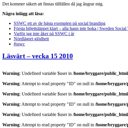
Det kommer säkert att finnas tillfällen då jag ångrar mig.
Några inlägg att läsa:
SSWC ett av de bästa exemplen på social branding
Första biljettsläppet klart – alla hann inte boka | Sweden Soci
Varför jag inte åker på SSWC i år
Nördlägret glödhett
#sswc
Läsvärt – vecka 15 2010
Warning
: Undefined variable $user in
/home/bryggare/public_html/
Warning
: Attempt to read property "ID" on null in
/home/bryggare/p
Warning
: Undefined variable $user in
/home/bryggare/public_html/
Warning
: Attempt to read property "ID" on null in
/home/bryggare/p
Warning
: Undefined variable $user in
/home/bryggare/public_html/
Warning
: Attempt to read property "ID" on null in
/home/bryggare/p