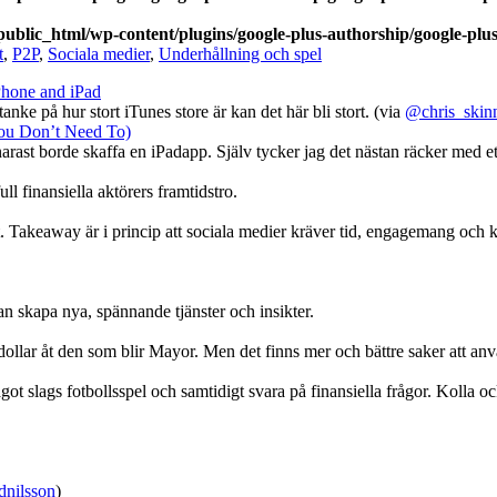
ublic_html/wp-content/plugins/google-plus-authorship/google-plu
t
,
P2P
,
Sociala medier
,
Underhållning och spel
Phone and iPad
ke på hur stort iTunes store är kan det här bli stort. (via
@chris_skin
ou Don’t Need To)
narast borde skaffa en iPadapp. Själv tycker jag det nästan räcker med et
 finansiella aktörers framtidstro.
. Takeaway är i princip att sociala medier kräver tid, engagemang och
an skapa nya, spännande tjänster och insikter.
ollar åt den som blir Mayor. Men det finns mer och bättre saker att anvä
got slags fotbollsspel och samtidigt svara på finansiella frågor. Kolla 
nilsson
)