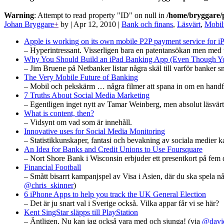
Warning
: Attempt to read property "ID" on null in
/home/bryggare/p
Johan Bryggare
+
by
|
Apr 12, 2010
|
Bank och finans
,
Läsvärt
,
Mobil
Apple is working on its own mobile P2P payment service for i
– Hyperintressant. Visserligen bara en patentansökan men med tan
Why You Should Build an iPad Banking App (Even Though Y
– Jim Bruene på Netbanker listar några skäl till varför banker s
The Very Mobile Future of Banking
– Mobil och pekskärm … några filmer att spana in om en handfull
7 Truths About Social Media Marketing
– Egentligen inget nytt av Tamar Weinberg, men absolut läsvärt
What is content, then?
– Vidsynt om vad som är innehåll.
Innovative uses for Social Media Monitoring
– Statistikkunskaper, fantasi och bevakning av sociala medier k
An Idea for Banks and Credit Unions to Use Foursquare
– Nort Shore Bank i Wisconsin erbjuder ett presentkort på fem d
Financial Football
– Smått bisarrt kampanjspel av Visa i Asien, där du ska spela nå
@chris_skinner
)
6 iPhone Apps to help you track the UK General Election
– Det är ju snart val i Sverige också. Vilka appar får vi se här?
Kent SingStar släpps till PlayStation
– Äntligen. Nu kan jag också vara med och sjunga! (via
@david