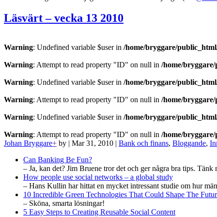
Läsvärt – vecka 13 2010
Warning
: Undefined variable $user in
/home/bryggare/public_html/
Warning
: Attempt to read property "ID" on null in
/home/bryggare/p
Warning
: Undefined variable $user in
/home/bryggare/public_html/
Warning
: Attempt to read property "ID" on null in
/home/bryggare/p
Warning
: Undefined variable $user in
/home/bryggare/public_html/
Warning
: Attempt to read property "ID" on null in
/home/bryggare/p
Johan Bryggare
+
by
|
Mar 31, 2010
|
Bank och finans
,
Bloggande
,
In
Can Banking Be Fun?
– Ja, kan det? Jim Bruene tror det och ger några bra tips. Tänk 
How people use social networks – a global study
– Hans Kullin har hittat en mycket intressant studie om hur mä
10 Incredible Green Technologies That Could Shape The Futu
– Sköna, smarta lösningar!
5 Easy Steps to Creating Reusable Social Content