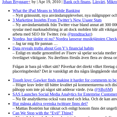
Johan Bryggare
+
by
|
Apr 19, 2010
|
Bank och finans
,
Läsvärt
,
Mikro
What the iPad Means to Mobile Banking
– Nytt gränssnitt, nya användarupplevelser, nya målgrupper och 
3 Marketing Insights From Twitter’s New Usage Stats
– Ny användarstatistik från Twitter visar bland annat att 300 0
sysslar med marknadsföring är att dock mobilen blir allt viktig
arbeta med SEO för Twitter. (via
@trendtracker
)
Nordea, hur tänkte ni nu? Nordea lanserar musiktjänsten Check
– Jag tar mig för pannan …
Data reveals truths about Gen Y’s financial habits
– Enligt en studie genomförd av Fiserv så spelar sociala medier
överlägset viktigaste. Nu återfinns förstås även flera av dessa onl
Frågan är bara på vilket sätt? Påverkar det direkt vilket företag
placeringsbeslut? Det är vanskligt att dra några långtgående slu
Tough love: Gawker finds making it harder for comments to be 
– Högre krav leder till bättre kvalitet på kommentarerna och di
påhopp som inte på något sätt adderar värde. (via
@SBoSM
)
SAS Launches Social Media Analytics for Enterprise Customer
– Nu får analytikerna också vara med och leka. Och de kan använ
Hur många aktiva svenska twittrare finns det?
– Mattias Boström har räknat och enligt honom finns det ungefä
Can We Stop with the “Evil” Thing?