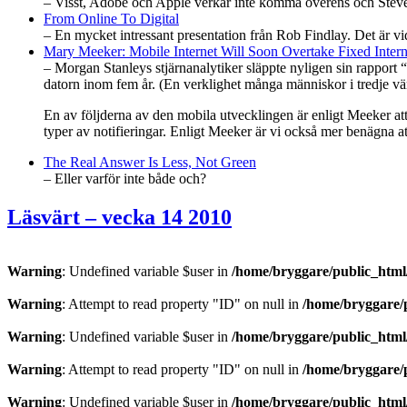
– Visst, Adobe och Apple verkar inte komma överens och Steve Jo
From Online To Digital
– En mycket intressant presentation från Rob Findlay. Det är vid 
Mary Meeker: Mobile Internet Will Soon Overtake Fixed Intern
– Morgan Stanleys stjärnanalytiker släppte nyligen sin rapport 
datorn inom fem år. (En verklighet många människor i tredje vä
En av följderna av den mobila utvecklingen är enligt Meeker att
typer av notifieringar. Enligt Meeker är vi också mer benägna att
The Real Answer Is Less, Not Green
– Eller varför inte både och?
Läsvärt – vecka 14 2010
Warning
: Undefined variable $user in
/home/bryggare/public_html/
Warning
: Attempt to read property "ID" on null in
/home/bryggare/p
Warning
: Undefined variable $user in
/home/bryggare/public_html/
Warning
: Attempt to read property "ID" on null in
/home/bryggare/p
Warning
: Undefined variable $user in
/home/bryggare/public_html/