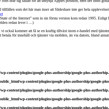
bs drar sig sällan för att utnyttja Apples position, men det finns god
tillfällen som det här man inser att Slideshare inte ger hela upplevelsen 
et
“State of the Internet” som in sin första version kom redan 1995. Enlig
rlden redan lever i …)
 vi också kommer att få se en kraftig tillväxt inom e-handel med tjänst
 betala för innehåll och tjänster via mobilen, än via datorn, bland anna
wp-content/plugins/google-plus-authorship/google-plus-authorhip
ublic_html/wp-content/plugins/google-plus-authorship/google-plu
wp-content/plugins/google-plus-authorship/google-plus-authorhip
ublic_html/wp-content/plugins/google-plus-authorship/google-plu
wp-content/plugins/google-plus-authorship/google-plus-authorhip