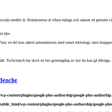
iala medier är. Relationerna är oftast många och saknar ett genuint värde
a tips.
Visst, en del kan säkert automatiseras med smart teknologi, men knappas
t lätt. Techcrunch har dock en bra genomgång av hur du kan gå tillväga.
 Benche
wp-content/plugins/google-plus-authorship/google-plus-authorhip
ublic_html/wp-content/plugins/google-plus-authorship/google-plu