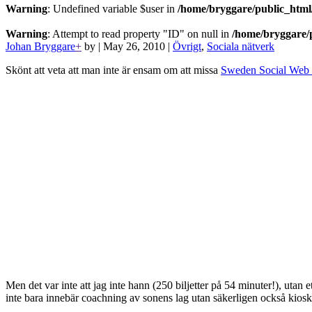
Warning
: Undefined variable $user in
/home/bryggare/public_html/
Warning
: Attempt to read property "ID" on null in
/home/bryggare/p
Johan Bryggare
+
by
|
May 26, 2010
|
Övrigt
,
Sociala nätverk
Skönt att veta att man inte är ensam om att missa
Sweden Social Web
Men det var inte att jag inte hann (250 biljetter på 54 minuter!), utan et
inte bara innebär coachning av sonens lag utan säkerligen också kioskt