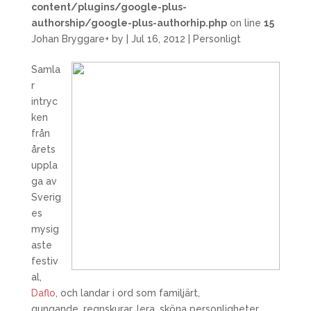
content/plugins/google-plus-
authorship/google-plus-authorhip.php
on line
15
Johan Bryggare
+
by
|
Jul 16, 2012
|
Personligt
Samla
r
intryc
ken
från
årets
uppla
ga av
Sverig
es
mysig
aste
festiv
al,
Daflo
, och landar i ord som familjärt,
gungande, regnskurar, lera, sköna personligheter,