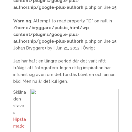
content/plugins/google-plus-
authorship/google-plus-authorhip.php
on line
15
Warning
: Attempt to read property "ID" on null in
/home/bryggare/public_html/wp-
content/plugins/google-plus-
authorship/google-plus-authorhip.php
on line
15
Johan Bryggare
+
by
|
Jun 21, 2012
|
Övrigt
Jag har haft en längre period där det varit rätt
tråkigt att fotografera. Ingen riktig inspiration har
infunnit sig även om det förstås blivit en och annan
bild. Men nu är det kul igen.
Skillna
den
stava
s
Hipsta
matic