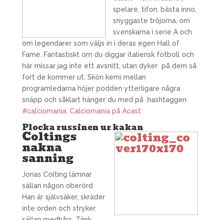
spelare, tifon, bästa inno,
snyggaste tröjorna, om
svenskarna i serie A och
om legendarer som väljs in i deras egen Hall of
Fame. Fantastiskt om du diggar italiensk fotboll och
här missar jag inte ett avsnitt, utan dyker på dem så
fort de kommer ut. Skön kemi mellan
programledarna höjer podden ytterligare några
snäpp och såklart hänger du med på hashtaggen
#calciomania
.
Calciomania på Acast
Plocka russinen ur kakan
Coltings
nakna
sanning
Jonas Colting lämnar
sällan någon oberörd.
Han är självsäker, skräder
inte orden och stryker
sällan medhårs. Tänk