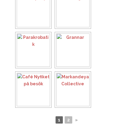
1
2
►