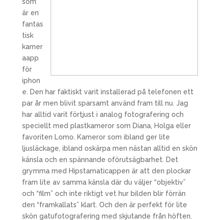
som
är en
fantas
tisk
kamer
aapp
för
iphon
e. Den har faktiskt varit installerad på telefonen ett
par år men blivit sparsamt använd fram till nu. Jag
har alltid varit förtjust i analog fotografering och
speciellt med plastkameror som Diana, Holga eller
favoriten Lomo. Kameror som ibland ger lite
ljusläckage, ibland oskärpa men nästan alltid en skön
känsla och en spännande oförutsägbarhet. Det
grymma med Hipstamaticappen är att den plockar
fram lite av samma känsla där du väljer “objektiv”
och “film” och inte riktigt vet hur bilden blir förrän
den “framkallats” klart. Och den är perfekt för lite
skön gatufotografering med skjutande från höften.