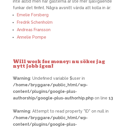
inte alltid men när gästerna är lite mer självgående
funkar det finfint. Några avsnitt värda att kolla in är:
Emelie Forsberg
Fredrik Schenholm
Andreas Fransson
Annelie Pompe
Will work for money: nu söker jag
nytt jobb igen!
Warning
: Undefined variable $user in
/home/bryggare/public_html/wp-
content/plugins/google-plus-
authorship/google-plus-authorhip.php
on line
13
Warning
: Attempt to read property "ID" on null in
/home/bryggare/public_html/wp-
content/plugins/google-plus-