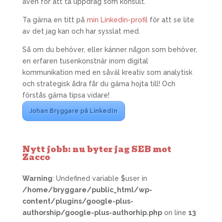
även för att ta uppdrag som konsult.
Ta gärna en titt på
min Linkedin-profil
för att se lite
av det jag kan och har sysslat med.
Så om du behöver, eller känner någon som behöver,
en erfaren tusenkonstnär inom digital
kommunikation med en såväl kreativ som analytisk
och strategisk ådra får du gärna hojta till! Och
förstås gärna tipsa vidare!
Johan Bryggare på LinkedIn
Nytt jobb: nu byter jag SEB mot
Zacco
Warning
: Undefined variable $user in
/home/bryggare/public_html/wp-
content/plugins/google-plus-
authorship/google-plus-authorhip.php
on line
13