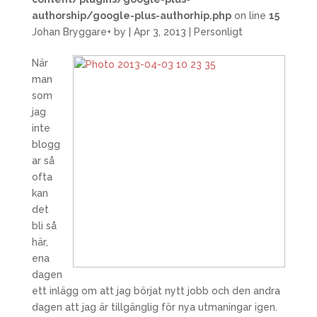
authorship/google-plus-authorhip.php
on line
15
Johan Bryggare
+
by
|
Apr 3, 2013
|
Personligt
När
man
som
jag
inte
blogg
ar så
ofta
kan
det
bli så
här,
ena
dagen
ett inlägg om att jag börjat nytt jobb och den andra
dagen att jag är tillgänglig för nya utmaningar igen.