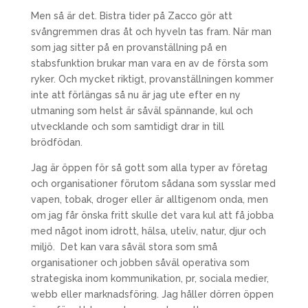
Men så är det. Bistra tider på Zacco gör att
svångremmen dras åt och hyveln tas fram. När man
som jag sitter på en provanställning på en
stabsfunktion brukar man vara en av de första som
ryker. Och mycket riktigt, provanställningen kommer
inte att förlängas så nu är jag ute efter en ny
utmaning som helst är såväl spännande, kul och
utvecklande och som samtidigt drar in till
brödfödan.
Jag är öppen för så gott som alla typer av företag
och organisationer förutom sådana som sysslar med
vapen, tobak, droger eller är alltigenom onda, men
om jag får önska fritt skulle det vara kul att få jobba
med något inom idrott, hälsa, uteliv, natur, djur och
miljö. Det kan vara såväl stora som små
organisationer och jobben såväl operativa som
strategiska inom kommunikation, pr, sociala medier,
webb eller marknadsföring. Jag håller dörren öppen