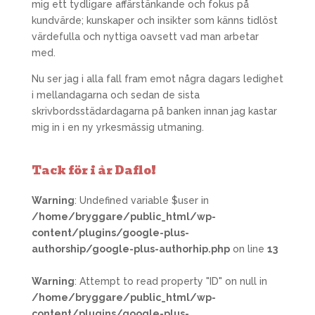
mig ett tydligare affärstänkande och fokus på
kundvärde; kunskaper och insikter som känns tidlöst
värdefulla och nyttiga oavsett vad man arbetar
med.
Nu ser jag i alla fall fram emot några dagars ledighet
i mellandagarna och sedan de sista
skrivbordsstädardagarna på banken innan jag kastar
mig in i en ny yrkesmässig utmaning.
Tack för i år Daflo!
Warning
: Undefined variable $user in
/home/bryggare/public_html/wp-
content/plugins/google-plus-
authorship/google-plus-authorhip.php
on line
13
Warning
: Attempt to read property "ID" on null in
/home/bryggare/public_html/wp-
content/plugins/google-plus-