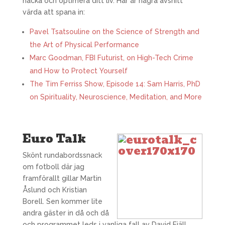
hacka och optimera ditt liv. Här är några avsnitt
värda att spana in:
Pavel Tsatsouline on the Science of Strength and
the Art of Physical Performance
Marc Goodman, FBI Futurist, on High-Tech Crime
and How to Protect Yourself
The Tim Ferriss Show, Episode 14: Sam Harris, PhD
on Spirituality, Neuroscience, Meditation, and More
Euro Talk
Skönt rundabordssnack
om fotboll där jag
framförallt gillar Martin
Åslund och Kristian
Borell. Sen kommer lite
andra gäster in då och då
och programmet leds i vanliga fall av David Fjäll.