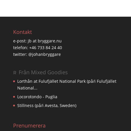
Kontakt
e-post: jb at bryggare.nu
telefon: +46 733 84 24 40
twitter: @johanbryggare
Från Mixed Goodies
Lorthån at Fulufjället National Park (på/i Fulufjället
National...
Locorotondo - Puglia
Stillness (på/i Avesta, Sweden)
Prenumerera