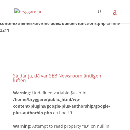
Warning
: Trying to access array offset on false in
/home/bryggare/public_html/wp-
content/themes/Divi/includes/builder/functions.php
on line
2211
Så där ja, då var SEB Newsroom äntligen i
luften
Warning
: Undefined variable $user in
/home/bryggare/public_html/wp-
content/plugins/google-plus-authorship/google-
plus-authorhip.php
on line
13
Warning
: Attempt to read property "ID" on null in