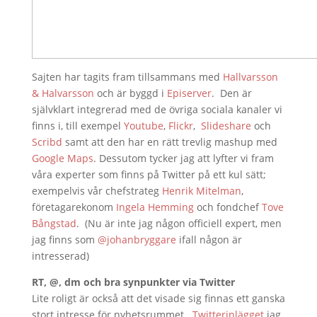
Sajten har tagits fram tillsammans med
Hallvarsson
& Halvarsson
och är byggd i
Episerver
. Den är
självklart integrerad med de övriga sociala kanaler vi
finns i, till exempel
Youtube
,
Flickr
,
Slideshare
och
Scribd
samt att den har en rätt trevlig mashup med
Google Maps
. Dessutom tycker jag att lyfter vi fram
våra experter som finns på Twitter på ett kul sätt;
exempelvis vår chefstrateg
Henrik Mitelman
,
företagarekonom
Ingela Hemming
och fondchef
Tove
Bångstad
. (Nu är inte jag någon officiell expert, men
jag finns som
@johanbryggare
ifall någon är
intresserad)
RT, @, dm och bra synpunkter via Twitter
Lite roligt är också att det visade sig finnas ett ganska
stort intresse för nyhetsrummet.
Twitterinlägget
jag