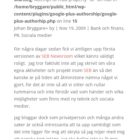
/home/bryggare/public_html/wp-
content/plugins/google-plus-authorship/google-
plus-authorhip.php
on line
15
Johan Bryggare
+
by
|
Nov 19, 2009
|
Bank och finans
,
PR
,
Sociala medier
För några dagar sedan fick vi äntligen upp första
versionen av
SEB Newsroom
vilket känns väldigt
roligt. Jag tror faktiskt inte att jag skrivit om våra
egna aktiviteter och projekt inom
SEB
än så det
kanske är på tiden att åtminstone nämna något vi
gjort, för det är inte så att vi sitter och rullar
tummarna och inte förstår vad som händer och vilka
möjligheter som finns med ny teknik och sociala
medier.
Jag bloggar dock som privatperson och många andra
saker är också intressanta att ta upp samtidigt som
det inte ligger för mig att skryta så jag nöjer med mig
ett ganska kort inlägg. Jag ska heller inte ta åt mig