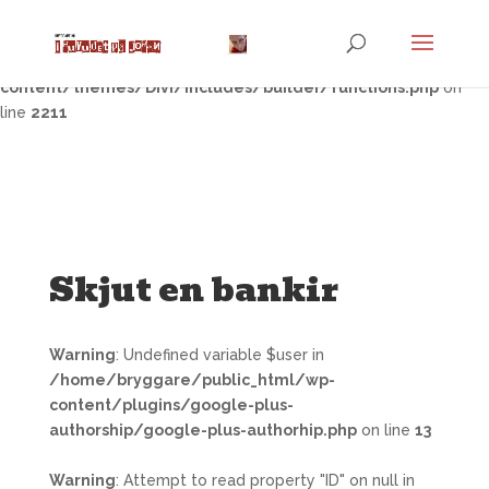
Warning
: Trying to access array offset on false in
/home/bryggare/public_html/wp-
content/themes/Divi/includes/builder/functions.php
on
line
2211
Skjut en bankir
Warning
: Undefined variable $user in
/home/bryggare/public_html/wp-
content/plugins/google-plus-
authorship/google-plus-authorhip.php
on line
13
Warning
: Attempt to read property "ID" on null in