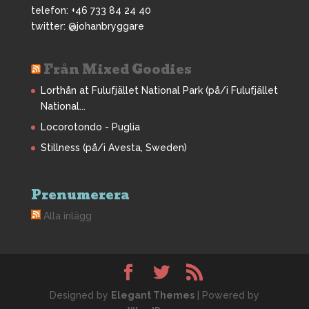
telefon: +46 733 84 24 40
twitter: @johanbryggare
Från Mixed Goodies
Lorthån at Fulufjället National Park (på/i Fulufjället
National...
Locorotondo - Puglia
Stillness (på/i Avesta, Sweden)
Prenumerera
Alla inlägg
Designed by
Elegant Themes
| Powered by