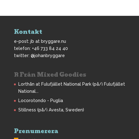
Kontakt
e-post: jb at bryggare.nu
telefon: +46 733 84 24 40
twitter: @johanbryggare
Från Mixed Goodies
Lorthån at Fulufjället National Park (på/i Fulufjället
National...
Locorotondo - Puglia
Stillness (på/i Avesta, Sweden)
Prenumerera