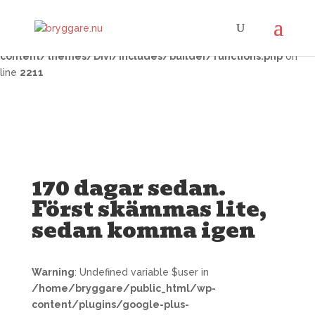
Warning
: Trying to access array offset on false in
/home/bryggare/public_html/wp-
content/themes/Divi/includes/builder/functions.php
on
line
2211
170 dagar sedan.
Först skämmas lite,
sedan komma igen
Warning
: Undefined variable $user in
/home/bryggare/public_html/wp-
content/plugins/google-plus-