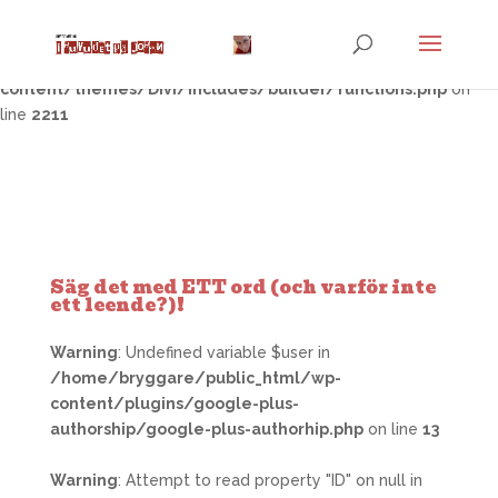
Warning
: Trying to access array offset on false in
/home/bryggare/public_html/wp-
content/themes/Divi/includes/builder/functions.php
on
line
2211
Säg det med ETT ord (och varför inte
ett leende?)!
Warning
: Undefined variable $user in
/home/bryggare/public_html/wp-
content/plugins/google-plus-
authorship/google-plus-authorhip.php
on line
13
Warning
: Attempt to read property "ID" on null in