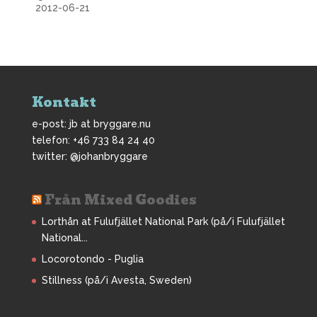
2012-06-21
Kontakt
e-post: jb at bryggare.nu
telefon: +46 733 84 24 40
twitter: @johanbryggare
Från Mixed Goodies
Lorthån at Fulufjället National Park (på/i Fulufjället
National...
Locorotondo - Puglia
Stillness (på/i Avesta, Sweden)