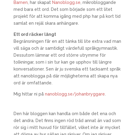
Barnen
, har skapat
Nanoblogg.se
, mikrobloggande
med bara ett ord. Det som började som ett litet
projekt för att komma igång med php har på kort tid
samlat en rejäl skara anhängare.
Ett ord räcker långt
Begränsningen får en att tänka till lite extra vad man
vill säga och är samtidigt värdefull språkgymnastik.
Dessutom lämnar ett ord större utrymme för
tolkningar, som i sin tur kan ge upphov till längre
konversationer. Sen är ju svenska ett tacksamt språk
att nanoblogga på där möjligheterna att skapa nya
ord är omfattande.
Mig hittar ni på
nanoblogg.se/johanbryggare
.
Den här bloggen kan handla om både det ena och
det andra. Det finns ingen röd tråd annat än vad som
rör sig i mitt huvud för tillfället, vilket inte är mycket
att döma av hur sällan jag skriver. Om jag skriver