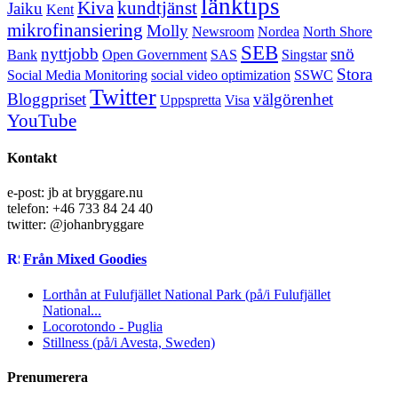
länktips
Kiva
kundtjänst
Jaiku
Kent
mikrofinansiering
Molly
Newsroom
Nordea
North Shore
SEB
nyttjobb
snö
Bank
Open Government
SAS
Singstar
Stora
Social Media Monitoring
social video optimization
SSWC
Twitter
Bloggpriset
välgörenhet
Uppspretta
Visa
YouTube
Kontakt
e-post: jb at bryggare.nu
telefon: +46 733 84 24 40
twitter: @johanbryggare
Från Mixed Goodies
Lorthån at Fulufjället National Park (på/i Fulufjället
National...
Locorotondo - Puglia
Stillness (på/i Avesta, Sweden)
Prenumerera