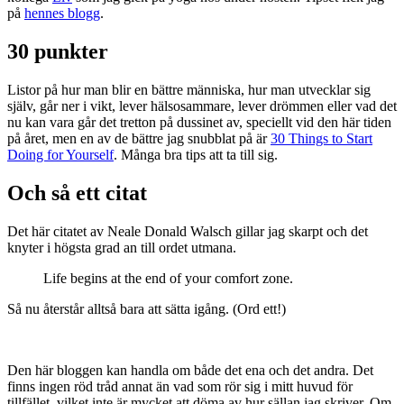
på
hennes blogg
.
30 punkter
Listor på hur man blir en bättre människa, hur man utvecklar sig
själv, går ner i vikt, lever hälsosammare, lever drömmen eller vad det
nu kan vara går det tretton på dussinet av, speciellt vid den här tiden
på året, men en av de bättre jag snubblat på är
30 Things to Start
Doing for Yourself
. Många bra tips att ta till sig.
Och så ett citat
Det här citatet av Neale Donald Walsch gillar jag skarpt och det
knyter i högsta grad an till ordet utmana.
Life begins at the end of your comfort zone.
Så nu återstår alltså bara att sätta igång. (Ord ett!)
Den här bloggen kan handla om både det ena och det andra. Det
finns ingen röd tråd annat än vad som rör sig i mitt huvud för
tillfället, vilket inte är mycket att döma av hur sällan jag skriver. Om