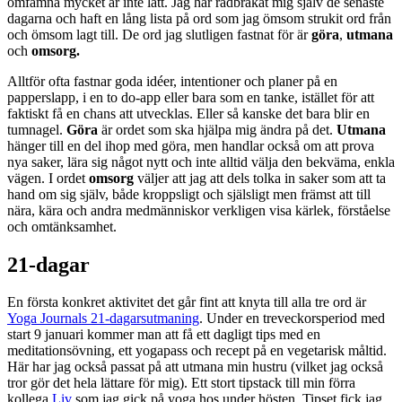
omfamna mycket är inte lätt. Jag har rådbråkat mig själv de senaste
dagarna och haft en lång lista på ord som jag ömsom strukit ord från
och ömsom lagt till. De ord jag slutligen fastnat för är
göra
,
utmana
och
omsorg.
Alltför ofta fastnar goda idéer, intentioner och planer på en
papperslapp, i en to do-app eller bara som en tanke, istället för att
faktiskt få en chans att utvecklas. Eller så kanske det bara blir en
tumnagel.
Göra
är ordet som ska hjälpa mig ändra på det.
Utmana
hänger till en del ihop med göra, men handlar också om att prova
nya saker, lära sig något nytt och inte alltid välja den bekväma, enkla
vägen. I ordet
omsorg
väljer att jag att dels tolka in saker som att ta
hand om sig själv, både kroppsligt och själsligt men främst att till
nära, kära och andra medmänniskor verkligen visa kärlek, förståelse
och omtänksamhet.
21-dagar
En första konkret aktivitet det går fint att knyta till alla tre ord är
Yoga Journals 21-dagarsutmaning
. Under en treveckorsperiod med
start 9 januari kommer man att få ett dagligt tips med en
meditationsövning, ett yogapass och recept på en vegetarisk måltid.
Här har jag också passat på att utmana min hustru (vilket jag också
tror gör det hela lättare för mig). Ett stort tipstack till min förra
kollega
Liv
som jag gick på yoga hos under hösten. Tipset fick jag