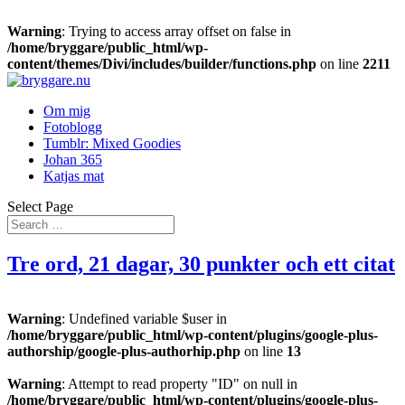
Warning
: Trying to access array offset on false in
/home/bryggare/public_html/wp-
content/themes/Divi/includes/builder/functions.php
on line
2211
Om mig
Fotoblogg
Tumblr: Mixed Goodies
Johan 365
Katjas mat
Select Page
Tre ord, 21 dagar, 30 punkter och ett citat
Warning
: Undefined variable $user in
/home/bryggare/public_html/wp-content/plugins/google-plus-
authorship/google-plus-authorhip.php
on line
13
Warning
: Attempt to read property "ID" on null in
/home/bryggare/public_html/wp-content/plugins/google-plus-