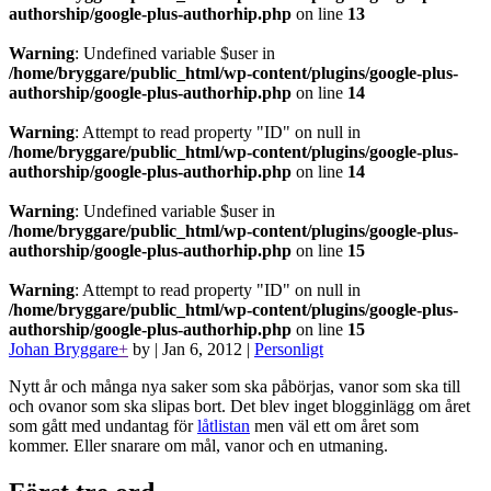
authorship/google-plus-authorhip.php
on line
13
Warning
: Undefined variable $user in
/home/bryggare/public_html/wp-content/plugins/google-plus-
authorship/google-plus-authorhip.php
on line
14
Warning
: Attempt to read property "ID" on null in
/home/bryggare/public_html/wp-content/plugins/google-plus-
authorship/google-plus-authorhip.php
on line
14
Warning
: Undefined variable $user in
/home/bryggare/public_html/wp-content/plugins/google-plus-
authorship/google-plus-authorhip.php
on line
15
Warning
: Attempt to read property "ID" on null in
/home/bryggare/public_html/wp-content/plugins/google-plus-
authorship/google-plus-authorhip.php
on line
15
Johan Bryggare
+
by
|
Jan 6, 2012
|
Personligt
Nytt år och många nya saker som ska påbörjas, vanor som ska till
och ovanor som ska slipas bort. Det blev inget blogginlägg om året
som gått med undantag för
låtlistan
men väl ett om året som
kommer. Eller snarare om mål, vanor och en utmaning.