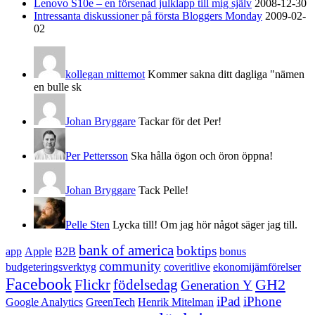
Lenovo S10e – en försenad julklapp till mig själv
2008-12-30
Intressanta diskussioner på första Bloggers Monday
2009-02-
02
kollegan mittemot
Kommer sakna ditt dagliga "nämen
en bulle sk
Johan Bryggare
Tackar för det Per!
Per Pettersson
Ska hålla ögon och öron öppna!
Johan Bryggare
Tack Pelle!
Pelle Sten
Lycka till! Om jag hör något säger jag till.
bank of america
boktips
app
Apple
B2B
bonus
community
budgeteringsverktyg
coveritlive
ekonomijämförelser
Facebook
GH2
Flickr
födelsedag
Generation Y
iPad
iPhone
Google Analytics
GreenTech
Henrik Mitelman