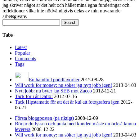
jag skriver något är det helt och hållet mina egna funderingar och
reflektioner vilka inte nödvändigtvis delas av min nuvarande
arbetsgivare.
Search
for:
Tabs
Latest
Popular
Comments
Tags
En handfull poddfavoriter
2015-08-28
Will work for money: nu söker jag nytt jobb igen!
2013-04-03
Nytt jobb: nu byter jag SEB mot Zacco
2012-12-21
Tack för i år Daflo!
2012-07-16
Tack Hipstamatic för att det är kul att fotografera igen
2012-
06-21
Första bloggposten (på riktigt)
2008-12-09
Börjar du lyssna och prata med kunden måste du också kunna
leverera
2008-12-22
Will work for money: nu söker jag nytt jobb igen!
2013-04-03