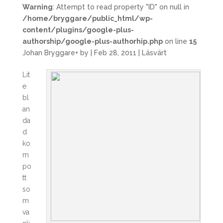
Warning
: Attempt to read property "ID" on null in
/home/bryggare/public_html/wp-
content/plugins/google-plus-
authorship/google-plus-authorhip.php
on line
15
Johan Bryggare
+
by
|
Feb 28, 2011
|
Läsvärt
Lit
e
bl
an
da
d
ko
m
po
tt
so
m
va