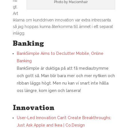
nli
Photo by Maciomhair
gt.
Art
iklarna om kunddriven innovation var extra intressanta
så jag hoppas kunna återkomma till ämnet i ett separat
inlägg.
Banking
BankSimple Aims to Declutter Mobile, Online
Banking
BankSimple är duktiga på att få mediautrymme
och gott så. Man blir bara mer och mer nyfiken och
ribban läggs högt. Men nu kan vi snart inte hålla
oss längre, kom igen och lansera!
Innovation
User-Led Innovation Can’t Create Breakthroughs;
Just Ask Apple and Ikea | Co.Design