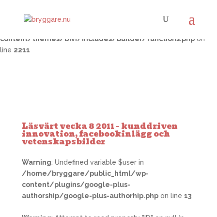
Warning
: Trying to access array offset on false in
/home/bryggare/public_html/wp-
content/themes/Divi/includes/builder/functions.php
on
line
2211
Läsvärt vecka 8 2011 – kunddriven
innovation, facebookinlägg och
vetenskapsbilder
Warning
: Undefined variable $user in
/home/bryggare/public_html/wp-
content/plugins/google-plus-
authorship/google-plus-authorhip.php
on line
13