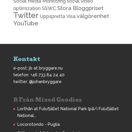
Social Media Monitoring
social video
Stora Bloggpriset
optimization
SSWC
Twitter
välgörenhet
Uppspretta
Visa
YouTube
Kontakt
e-post: jb at bryggare.nu
telefon: +46 733 84 24 40
twitter: @johanbryggare
Från Mixed Goodies
Lorthån at Fulufjället National Park (på/i Fulufjället
National...
Locorotondo - Puglia