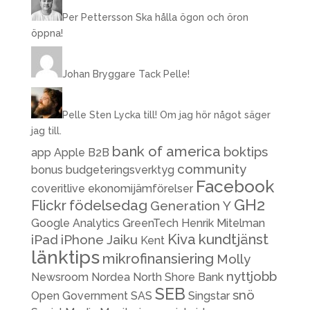
Per Pettersson
Ska hålla ögon och öron
öppna!
Johan Bryggare
Tack Pelle!
Pelle Sten
Lycka till! Om jag hör något säger
jag till.
bank of america
boktips
app
Apple
B2B
community
bonus
budgeteringsverktyg
Facebook
coveritlive
ekonomijämförelser
GH2
Flickr
födelsedag
Generation Y
Google Analytics
GreenTech
Henrik Mitelman
Kiva
kundtjänst
iPad
iPhone
Jaiku
Kent
länktips
mikrofinansiering
Molly
nyttjobb
Newsroom
Nordea
North Shore Bank
SEB
snö
Open Government
SAS
Singstar