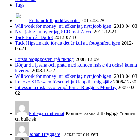
Tags
En handfull poddfavoriter
2015-08-28
Will work for money: nu söker jag nytt jobb igen!
2013-04-03
Nytt jobb: nu byter jag SEB mot Zacco
2012-12-21
Tack för i år Daflo!
2012-07-16
Tack Hipstamatic för att det är kul att fotografera igen
2012-
06-21
Första bloggposten (på riktigt)
2008-12-09
Börjar du lyssna och prata med kunden måste du också kunna
leverera
2008-12-22
Will work for money: nu söker jag nytt jobb igen!
2013-04-03
Lenovo S10e – en försenad julklapp till mig själv
2008-12-30
Intressanta diskussioner på första Bloggers Monday
2009-02-
02
kollegan mittemot
Kommer sakna ditt dagliga "nämen
en bulle sk
Johan Bryggare
Tackar för det Per!