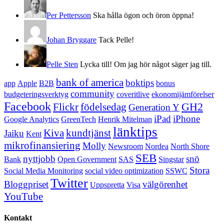
Per Pettersson
Ska hålla ögon och öron öppna!
Johan Bryggare
Tack Pelle!
Pelle Sten
Lycka till! Om jag hör något säger jag till.
bank of america
boktips
app
Apple
B2B
bonus
community
budgeteringsverktyg
coveritlive
ekonomijämförelser
Facebook
GH2
Flickr
födelsedag
Generation Y
iPad
iPhone
Google Analytics
GreenTech
Henrik Mitelman
länktips
Kiva
kundtjänst
Jaiku
Kent
mikrofinansiering
Molly
Newsroom
Nordea
North Shore
SEB
nyttjobb
snö
Bank
Open Government
SAS
Singstar
Stora
Social Media Monitoring
social video optimization
SSWC
Twitter
Bloggpriset
välgörenhet
Uppspretta
Visa
YouTube
Kontakt