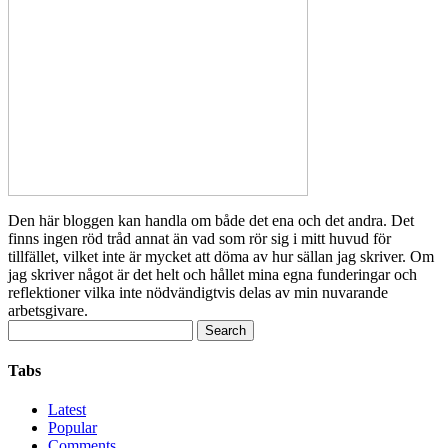
Den här bloggen kan handla om både det ena och det andra. Det
finns ingen röd tråd annat än vad som rör sig i mitt huvud för
tillfället, vilket inte är mycket att döma av hur sällan jag skriver. Om
jag skriver något är det helt och hållet mina egna funderingar och
reflektioner vilka inte nödvändigtvis delas av min nuvarande
arbetsgivare.
Search
for:
Tabs
Latest
Popular
Comments