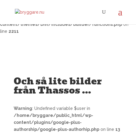
Warning
: Trying to access array offset on false in
/home/bryggare/public_html/wp-
content/themes/Divi/includes/builder/functions.php
on
line
2211
Och så lite bilder
från Thassos …
Warning
: Undefined variable $user in
/home/bryggare/public_html/wp-
content/plugins/google-plus-
authorship/google-plus-authorhip.php
on line
13