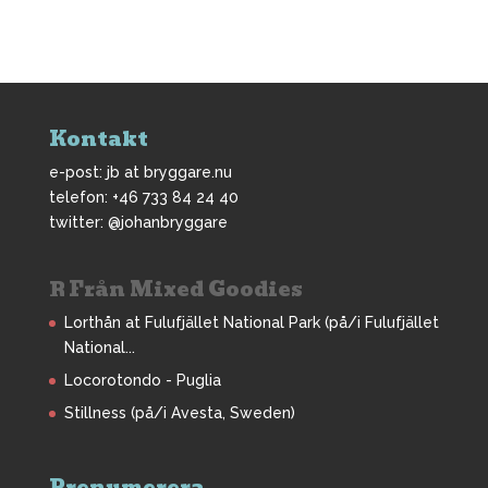
Kontakt
e-post: jb at bryggare.nu
telefon: +46 733 84 24 40
twitter: @johanbryggare
Från Mixed Goodies
Lorthån at Fulufjället National Park (på/i Fulufjället
National...
Locorotondo - Puglia
Stillness (på/i Avesta, Sweden)
Prenumerera