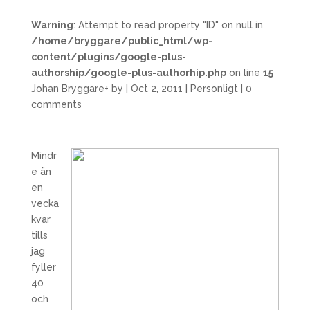
Warning
: Attempt to read property "ID" on null in
/home/bryggare/public_html/wp-
content/plugins/google-plus-
authorship/google-plus-authorhip.php
on line
15
Johan Bryggare
+
by
|
Oct 2, 2011
|
Personligt
|
0
comments
Mindr
e än
en
vecka
kvar
tills
jag
fyller
40
och