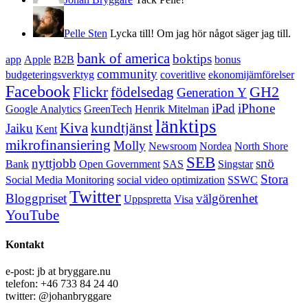
Pelle Sten
Lycka till! Om jag hör något säger jag till.
bank of america
boktips
app
Apple
B2B
bonus
community
budgeteringsverktyg
coveritlive
ekonomijämförelser
Facebook
GH2
Flickr
födelsedag
Generation Y
iPad
iPhone
Google Analytics
GreenTech
Henrik Mitelman
länktips
Kiva
kundtjänst
Jaiku
Kent
mikrofinansiering
Molly
Newsroom
Nordea
North Shore
SEB
nyttjobb
snö
Bank
Open Government
SAS
Singstar
Stora
Social Media Monitoring
social video optimization
SSWC
Twitter
Bloggpriset
välgörenhet
Uppspretta
Visa
YouTube
Kontakt
e-post: jb at bryggare.nu
telefon: +46 733 84 24 40
twitter: @johanbryggare