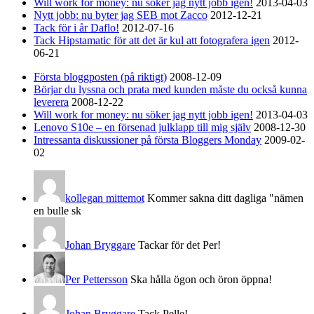
Will work for money: nu söker jag nytt jobb igen!
2013-04-03
Nytt jobb: nu byter jag SEB mot Zacco
2012-12-21
Tack för i år Daflo!
2012-07-16
Tack Hipstamatic för att det är kul att fotografera igen
2012-
06-21
Första bloggposten (på riktigt)
2008-12-09
Börjar du lyssna och prata med kunden måste du också kunna
leverera
2008-12-22
Will work for money: nu söker jag nytt jobb igen!
2013-04-03
Lenovo S10e – en försenad julklapp till mig själv
2008-12-30
Intressanta diskussioner på första Bloggers Monday
2009-02-
02
kollegan mittemot
Kommer sakna ditt dagliga "nämen
en bulle sk
Johan Bryggare
Tackar för det Per!
Per Pettersson
Ska hålla ögon och öron öppna!
Johan Bryggare
Tack Pelle!