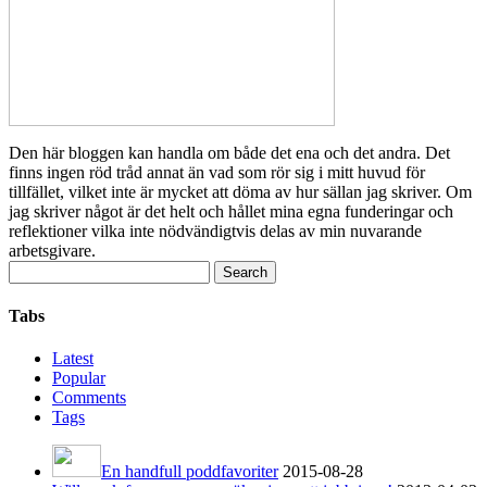
Den här bloggen kan handla om både det ena och det andra. Det
finns ingen röd tråd annat än vad som rör sig i mitt huvud för
tillfället, vilket inte är mycket att döma av hur sällan jag skriver. Om
jag skriver något är det helt och hållet mina egna funderingar och
reflektioner vilka inte nödvändigtvis delas av min nuvarande
arbetsgivare.
Search
for:
Tabs
Latest
Popular
Comments
Tags
En handfull poddfavoriter
2015-08-28