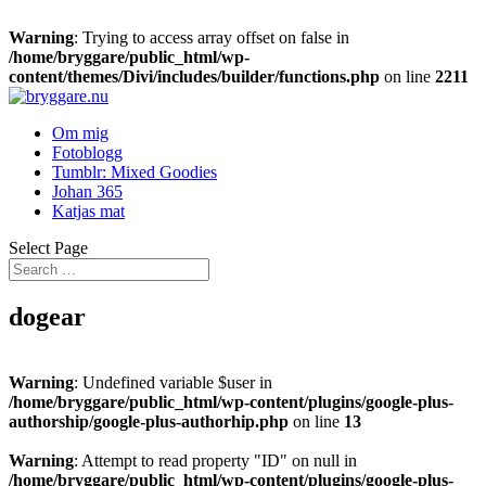
Warning
: Trying to access array offset on false in
/home/bryggare/public_html/wp-
content/themes/Divi/includes/builder/functions.php
on line
2211
Om mig
Fotoblogg
Tumblr: Mixed Goodies
Johan 365
Katjas mat
Select Page
dogear
Warning
: Undefined variable $user in
/home/bryggare/public_html/wp-content/plugins/google-plus-
authorship/google-plus-authorhip.php
on line
13
Warning
: Attempt to read property "ID" on null in
/home/bryggare/public_html/wp-content/plugins/google-plus-