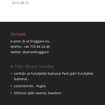
2012-06-21
Kontakt
e-post: jb at bryggare.nu
telefon: +46 733 84 24 40
twitter: @johanbryggare
Från Mixed Goodies
Lorthån at Fulufjället National Park (på/i Fulufjället
National...
Locorotondo - Puglia
Stillness (på/i Avesta, Sweden)