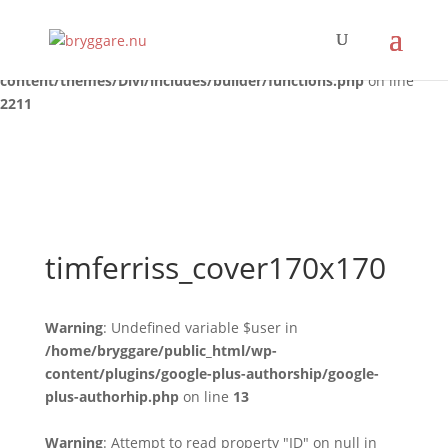
Warning
: Trying to access array offset on false in
/home/bryggare/public_html/wp-
content/themes/Divi/includes/builder/functions.php
on line
2211
timferriss_cover170x170
Warning
: Undefined variable $user in
/home/bryggare/public_html/wp-
content/plugins/google-plus-authorship/google-
plus-authorhip.php
on line
13
Warning
: Attempt to read property "ID" on null in