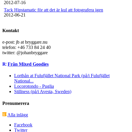
2012-07-16
Tack Hipstamatic för att det är kul att fotografera igen
2012-06-21
Kontakt
e-post: jb at bryggare.nu
telefon: +46 733 84 24 40
twitter: @johanbryggare
Från Mixed Goodies
Lorthån at Fulufjället National Park (på/i Fulufjället
National...
Locorotondo - Puglia
Stillness (på/i Avesta, Sweden)
Prenumerera
Alla inlägg
Facebook
Twitter