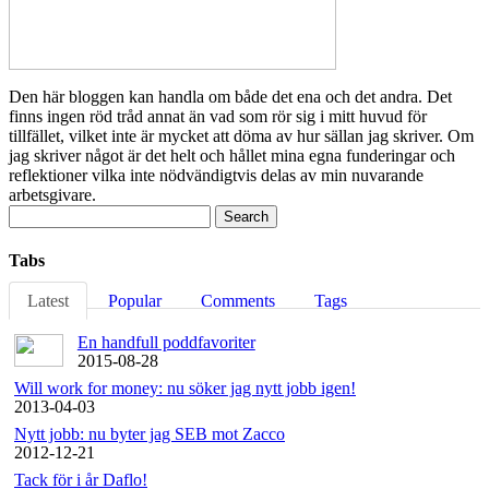
Den här bloggen kan handla om både det ena och det andra. Det
finns ingen röd tråd annat än vad som rör sig i mitt huvud för
tillfället, vilket inte är mycket att döma av hur sällan jag skriver. Om
jag skriver något är det helt och hållet mina egna funderingar och
reflektioner vilka inte nödvändigtvis delas av min nuvarande
arbetsgivare.
Search
for:
Tabs
Latest
Popular
Comments
Tags
En handfull poddfavoriter
2015-08-28
Will work for money: nu söker jag nytt jobb igen!
2013-04-03
Nytt jobb: nu byter jag SEB mot Zacco
2012-12-21
Tack för i år Daflo!