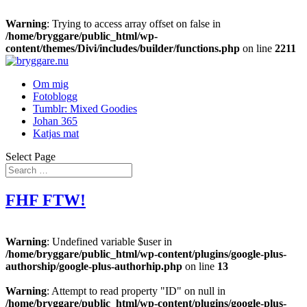
Warning
: Trying to access array offset on false in
/home/bryggare/public_html/wp-
content/themes/Divi/includes/builder/functions.php
on line
2211
Om mig
Fotoblogg
Tumblr: Mixed Goodies
Johan 365
Katjas mat
Select Page
FHF FTW!
Warning
: Undefined variable $user in
/home/bryggare/public_html/wp-content/plugins/google-plus-
authorship/google-plus-authorhip.php
on line
13
Warning
: Attempt to read property "ID" on null in
/home/bryggare/public_html/wp-content/plugins/google-plus-