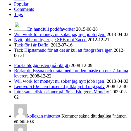
Popular
Comments
Tags
En handfull poddfavoriter
2015-08-28
Will work for money: nu söker jag nytt jobb igen!
2013-04-03
Nytt jobb: nu byter jag SEB mot Zacco
2012-12-21
Tack för i år Daflo!
2012-07-16
Tack Hipstamatic för att det är kul att fotografera igen
2012-
06-21
Första bloggposten (på riktigt)
2008-12-09
Börjar du lyssna och prata med kunden måste du också kunna
leverera
2008-12-22
Will work for money: nu söker jag nytt jobb igen!
2013-04-03
Lenovo S10e – en försenad julklapp till mig själv
2008-12-30
Intressanta diskussioner på första Bloggers Monday
2009-02-
02
kollegan mittemot
Kommer sakna ditt dagliga "nämen
en bulle sk