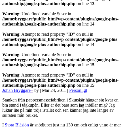
authorship/google-plus-authorhip.php
on line
13
Warning
: Undefined variable $user in
/home/bryggare/public_html/wp-content/plugins/google-plus-
authorship/google-plus-authorhip.php
on line
14
Warning
: Attempt to read property "ID" on null in
/home/bryggare/public_html/wp-content/plugins/google-plus-
authorship/google-plus-authorhip.php
on line
14
Warning
: Undefined variable $user in
/home/bryggare/public_html/wp-content/plugins/google-plus-
authorship/google-plus-authorhip.php
on line
15
Warning
: Attempt to read property "ID" on null in
/home/bryggare/public_html/wp-content/plugins/google-plus-
authorship/google-plus-authorhip.php
on line
15
Johan Bryggare
+
by
|
Mar 24, 2011
|
Personligt
Stanken från pappersmassefabriken i Skutskär hänger sig kvar en
bra stund i tågkupén. Eller är det bara som jag inbillar mig? Jag
luktar lite på min tröja istället och sen känner jag inte längre av
sulfaten från bruket.
I
Stora Blåsjön
är snödjupet just nu 130 cm och enligt yr.no är mer