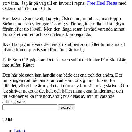
att vänta. Jag är på väg till en favorit i repris:
Free Heel Fiesta
med
Östersund Telemark Club.
Hudiksvall, Sundsvall, tågbyte, Östersund, minibuss, matstopp i
Strömsund, sen ytterligare 18 mil; vi lär nog inte rulla in i stugbyn
förrän efter tio i kväll. Men den långa resan är värd varenda minut.
Förra året var ren och skär telemarkpropaganda.
Ikväll lär jag inte vara den enda i klubben som håller tummarna att
pistmaskinen, precis som förra året, är trasig.
Edit: Som CB påpekar. Det ska vara sulfat det luktar från Skutskär,
inte sulfat. Rättat.
Den här bloggen kan handla om både det ena och det andra. Det
finns ingen röd tråd annat än vad som rör sig i mitt huvud för
tillfället, vilket inte är mycket att döma av hur sällan jag skriver. Om
jag skriver något är det helt och hållet mina egna funderingar och
reflektioner vilka inte nödvändigtvis delas av min nuvarande
arbetsgivare.
Search
for:
Tabs
Latest