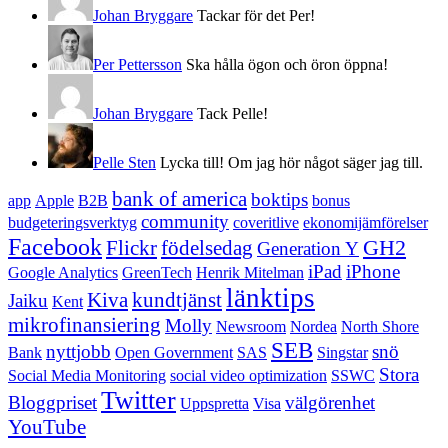
Johan Bryggare
Tackar för det Per!
Per Pettersson
Ska hålla ögon och öron öppna!
Johan Bryggare
Tack Pelle!
Pelle Sten
Lycka till! Om jag hör något säger jag till.
bank of america
boktips
app
Apple
B2B
bonus
community
budgeteringsverktyg
coveritlive
ekonomijämförelser
Facebook
GH2
Flickr
födelsedag
Generation Y
iPad
iPhone
Google Analytics
GreenTech
Henrik Mitelman
länktips
Kiva
kundtjänst
Jaiku
Kent
mikrofinansiering
Molly
Newsroom
Nordea
North Shore
SEB
nyttjobb
snö
Bank
Open Government
SAS
Singstar
Stora
Social Media Monitoring
social video optimization
SSWC
Twitter
Bloggpriset
välgörenhet
Uppspretta
Visa
YouTube