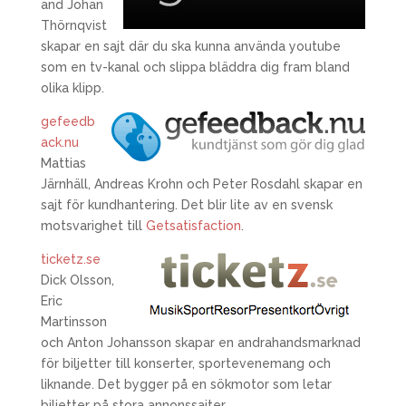
and Johan
Thörnqvist
skapar en sajt där du ska kunna använda youtube
som en tv-kanal och slippa bläddra dig fram bland
olika klipp.
gefeedb
ack.nu
Mattias
Järnhäll, Andreas Krohn och Peter Rosdahl skapar en
sajt för kundhantering. Det blir lite av en svensk
motsvarighet till
Getsatisfaction
.
ticketz.se
Dick Olsson,
Eric
Martinsson
och Anton Johansson skapar en andrahandsmarknad
för biljetter till konserter, sportevenemang och
liknande. Det bygger på en sökmotor som letar
biljetter på stora annonssajter.