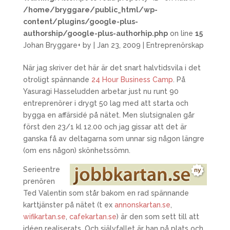
/home/bryggare/public_html/wp-
content/plugins/google-plus-
authorship/google-plus-authorhip.php
on line
15
Johan Bryggare
+
by
|
Jan 23, 2009
|
Entreprenörskap
När jag skriver det här är det snart halvtidsvila i det
otroligt spännande
24 Hour Business Camp
. På
Yasuragi Hasseludden arbetar just nu runt 90
entreprenörer i drygt 50 lag med att starta och
bygga en affärsidé på nätet. Men slutsignalen går
först den 23/1 kl 12.00 och jag gissar att det är
ganska få av deltagarna som unnar sig någon längre
(om ens någon) skönhetssömn.
Serieentre
prenören
Ted Valentin som står bakom en rad spännande
karttjänster på nätet (t ex
annonskartan.se
,
wifikartan.se
,
cafekartan.se
) är den som sett till att
idéen realiserats. Och självfallet är han på plats och